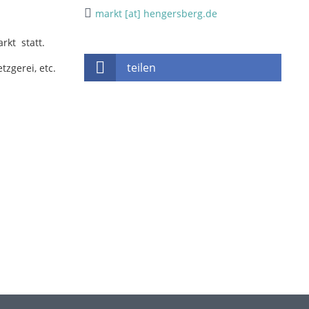
markt [at] hengersberg.de
rkt statt.
teilen
zgerei, etc.