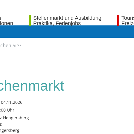
n
Stellenmarkt und Ausbildung
Tour
tionen
Praktika, Ferienjobs
Freiz
henmarkt
 04.11.2026
3:00 Uhr
tz Hengersberg
z
ngersberg