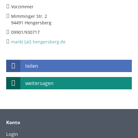
Vorzimmer
Mimminger Str. 2
94491 Hengersberg
09901/930717
markt [at] hengersberg.de
teilen
weitersagen
Konto
Login