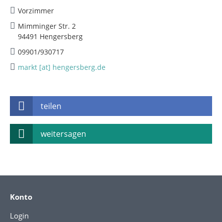
Vorzimmer
Mimminger Str. 2
94491 Hengersberg
09901/930717
markt [at] hengersberg.de
teilen
weitersagen
Konto
Login