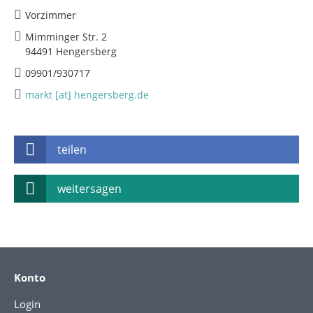
Vorzimmer
Mimminger Str. 2
94491 Hengersberg
09901/930717
markt [at] hengersberg.de
teilen
weitersagen
Konto
Login