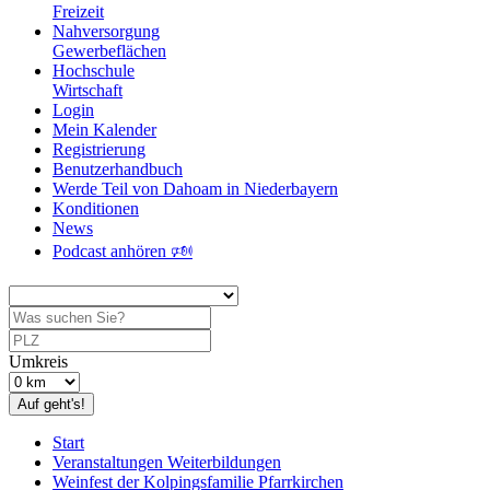
Freizeit
Nahversorgung
Gewerbeflächen
Hochschule
Wirtschaft
Login
Mein Kalender
Registrierung
Benutzerhandbuch
Werde Teil von Dahoam in Niederbayern
Konditionen
News
Podcast anhören 🕬
Umkreis
Auf geht's!
Start
Veranstaltungen Weiterbildungen
Weinfest der Kolpingsfamilie Pfarrkirchen