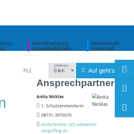
ismus
Nahversorgung
Hochschule
eit
Gewerbeflächen
Wirtschaft
Umkreis
Auf geht's!
Ansprechpartner
Anita Nicklas
n
1. Schützenmeisterin
08731-3975070
Anita.Nicklas [at] edelweiss-
dingolfing.de