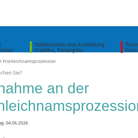
n
Stellenmarkt und Ausbildung
Tour
tionen
Praktika, Ferienjobs
Freiz
r Fronleichnamsprozession
lnahme an der
nleichnamsprozessio
g, 04.06.2026