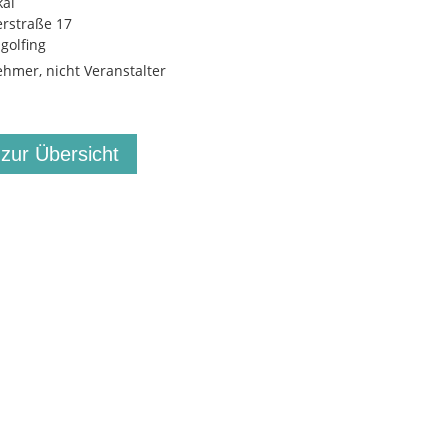
kal
rstraße 17
golfing
ehmer, nicht Veranstalter
 zur Übersicht