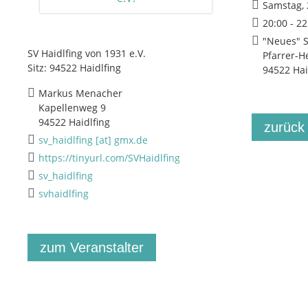
Samstag, 
20:00 - 2
"Neues" 
SV Haidlfing von 1931 e.V.
Pfarrer-H
Sitz: 94522 Haidlfing
94522 Hai
Markus Menacher
Kapellenweg 9
94522 Haidlfing
zurück
sv_haidlfing [at] gmx.de
https://tinyurl.com/SVHaidlfing
sv_haidlfing
svhaidlfing
zum Veranstalter