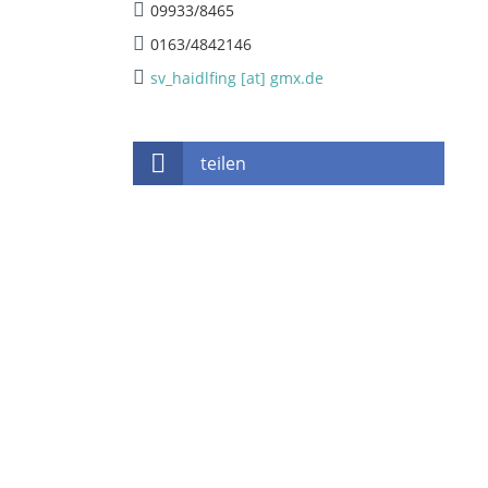
09933/8465
0163/4842146
sv_haidlfing [at] gmx.de
teilen