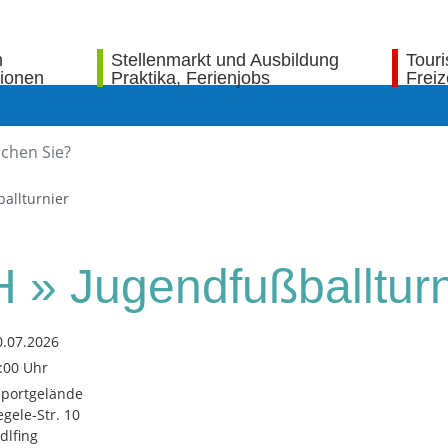
n
Stellenmarkt und Ausbildung
Tour
tionen
Praktika, Ferienjobs
Freiz
allturnier
 » Jugendfußballturn
0.07.2026
0:00 Uhr
Sportgelände
egele-Str. 10
dlfing