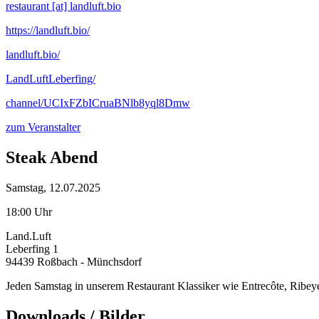
restaurant [at] landluft.bio
https://landluft.bio/
landluft.bio/
LandLuftLeberfing/
channel/UCIxFZbICruaBNlb8yql8Dmw
zum Veranstalter
Steak Abend
Samstag, 12.07.2025
18:00 Uhr
Land.Luft
Leberfing 1
94439 Roßbach - Münchsdorf
Jeden Samstag in unserem Restaurant Klassiker wie Entrecôte, Ribe
Downloads / Bilder