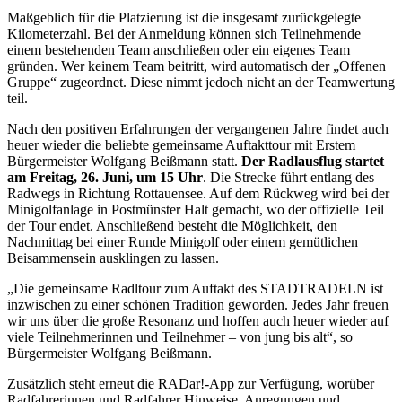
Maßgeblich für die Platzierung ist die insgesamt zurückgelegte
Kilometerzahl. Bei der Anmeldung können sich Teilnehmende
einem bestehenden Team anschließen oder ein eigenes Team
gründen. Wer keinem Team beitritt, wird automatisch der „Offenen
Gruppe“ zugeordnet. Diese nimmt jedoch nicht an der Teamwertung
teil.
Nach den positiven Erfahrungen der vergangenen Jahre findet auch
heuer wieder die beliebte gemeinsame Auftakttour mit Erstem
Bürgermeister Wolfgang Beißmann statt.
Der Radlausflug startet
am Freitag, 26. Juni, um 15 Uhr
. Die Strecke führt entlang des
Radwegs in Richtung Rottauensee. Auf dem Rückweg wird bei der
Minigolfanlage in Postmünster Halt gemacht, wo der offizielle Teil
der Tour endet. Anschließend besteht die Möglichkeit, den
Nachmittag bei einer Runde Minigolf oder einem gemütlichen
Beisammensein ausklingen zu lassen.
„Die gemeinsame Radltour zum Auftakt des STADTRADELN ist
inzwischen zu einer schönen Tradition geworden. Jedes Jahr freuen
wir uns über die große Resonanz und hoffen auch heuer wieder auf
viele Teilnehmerinnen und Teilnehmer – von jung bis alt“, so
Bürgermeister Wolfgang Beißmann.
Zusätzlich steht erneut die RADar!-App zur Verfügung, worüber
Radfahrerinnen und Radfahrer Hinweise, Anregungen und