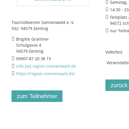
Samstag, 
14:30 - 2
Festplat
Touristikverein Sonnenwald e. V.
94572 Sc
Sitz: 94579 Zenting
nur Teiln
Brigitte Grantner
Schulgasse 4
94579 Zenting
Volksfest
09907-87 20 38 15
Veranstalte
info [at] region-sonnenwald.de
https://region-sonnenwald.de/
zurück
zum Teilnehmer