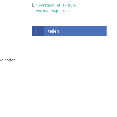
1.vorstand [at] skiclub-
wurmannsquick.de
teilen
kalender