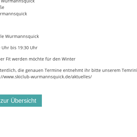
e Wurmannsquick
ße
rmannsquick
alle Wurmannsquick
 Uhr bis 19:30 Uhr
der Fit werden möchte für den Winter
entlich, die genauen Termine entnehmt ihr bitte unserem Temrin
s://www.skiclub-wurmannsquick.de/aktuelles/
 zur Übersicht