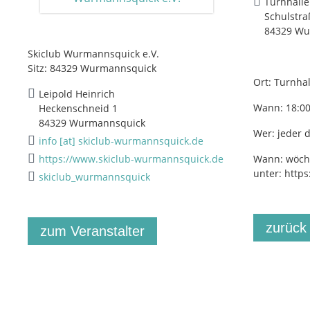
Turnhall
Schulstra
84329 Wu
Skiclub Wurmannsquick e.V.
Sitz: 84329 Wurmannsquick
Ort: Turnh
Leipold Heinrich
Wann: 18:00
Heckenschneid 1
84329 Wurmannsquick
Wer: jeder 
info [at] skiclub-wurmannsquick.de
https://www.skiclub-wurmannsquick.de
Wann: wöcht
unter: http
skiclub_wurmannsquick
zurück
zum Veranstalter