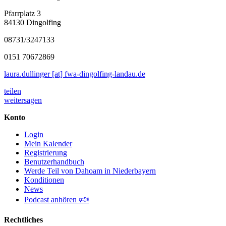
Pfarrplatz 3
84130 Dingolfing
08731/3247133
0151 70672869
laura.dullinger [at] fwa-dingolfing-landau.de
teilen
weitersagen
Konto
Login
Mein Kalender
Registrierung
Benutzerhandbuch
Werde Teil von Dahoam in Niederbayern
Konditionen
News
Podcast anhören 🕬
Rechtliches