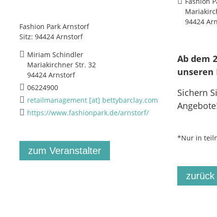
Fashion P
Mariakirc
94424 Arn
Fashion Park Arnstorf
Sitz: 94424 Arnstorf
Miriam Schindler
Ab dem 29
Mariakirchner Str. 32
unseren 
94424 Arnstorf
06224900
Sichern S
retailmanagement [at] bettybarclay.com
Angebote
https://www.fashionpark.de/arnstorf/
*Nur in tei
zum Veranstalter
zurück