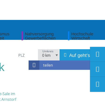
ismus
Nahversorgung
Hochschule
eit
Gewerbeflächen
Wirtschaft
Umkreis
Auf geht's!
k
teilen