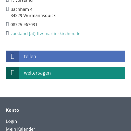
1. Vorstand
Bachham 4
84329 Wurmannsquick
08725 967031
vorstand [at] ffw-martinskirchen.de
teilen
weitersagen
Konto
Login
Mein Kalender