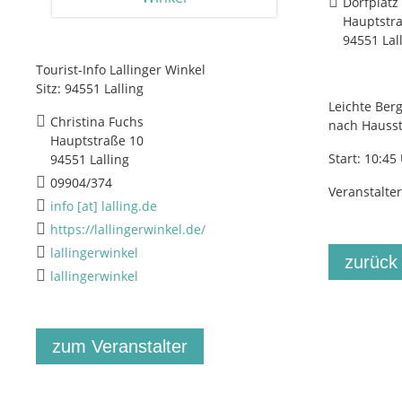
Dorfplatz 
Hauptstr
94551 Lal
Tourist-Info Lallinger Winkel
Sitz: 94551 Lalling
Leichte Ber
Christina Fuchs
nach Hausst
Hauptstraße 10
Start: 10:4
94551 Lalling
09904/374
Veranstalter
info [at] lalling.de
https://lallingerwinkel.de/
lallingerwinkel
zurück
lallingerwinkel
zum Veranstalter