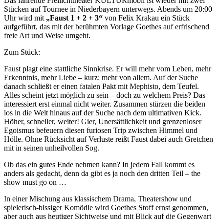
Das fahrende Freilichttheater KULTURmobil ist wieder mit zwei
Stücken auf Tournee in Niederbayern unterwegs. Abends um 20:00
Uhr wird mit
„Faust 1 + 2 + 3“
von Felix Krakau ein Stück
aufgeführt, das mit der berühmten Vorlage Goethes auf erfrischend
freie Art und Weise umgeht.
Zum Stück:
Faust plagt eine stattliche Sinnkrise. Er will mehr vom Leben, mehr
Erkenntnis, mehr Liebe – kurz: mehr von allem. Auf der Suche
danach schließt er einen fatalen Pakt mit Mephisto, dem Teufel.
Alles scheint jetzt möglich zu sein – doch zu welchem Preis? Das
interessiert erst einmal nicht weiter. Zusammen stürzen die beiden
los in die Welt hinaus auf der Suche nach dem ultimativen Kick.
Höher, schneller, weiter! Gier, Unersättlichkeit und grenzenloser
Egoismus befeuern diesen furiosen Trip zwischen Himmel und
Hölle. Ohne Rücksicht auf Verluste reißt Faust dabei auch Gretchen
mit in seinen unheilvollen Sog.
Ob das ein gutes Ende nehmen kann? In jedem Fall kommt es
anders als gedacht, denn da gibt es ja noch den dritten Teil – the
show must go on …
In einer Mischung aus klassischem Drama, Theatershow und
spielerisch-bissiger Komödie wird Goethes Stoff ernst genommen,
aber auch aus heutiger Sichtweise und mit Blick auf die Gegenwart