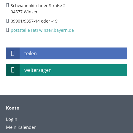
Schwanenkirchner Straße 2
94577 Winzer
09901/9357-14 oder -19
poststelle [at] winzer.bayern.de
teilen
weitersagen
Konto
Login
Mein Kalender