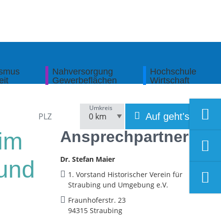
ismus
Nahversorgung
Hochschule
eit
Gewerbeflächen
Wirtschaft
Umkreis
Auf geht's!
Ansprechpartner
im
Dr. Stefan Maier
 und
1. Vorstand Historischer Verein für
Straubing und Umgebung e.V.
Fraunhoferstr. 23
94315 Straubing