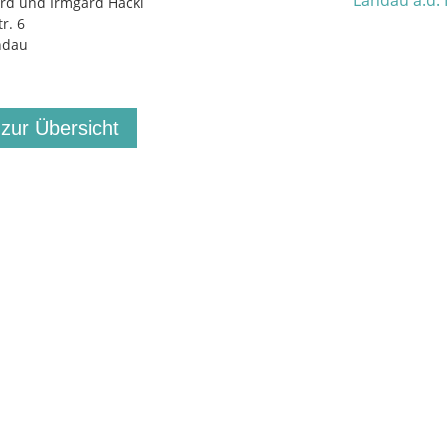
rd und Irmgard Hackl
r. 6
ndau
 zur Übersicht