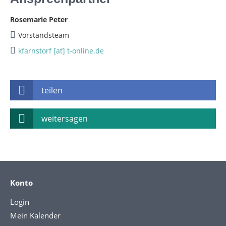
Rosemarie Peter
Vorstandsteam
kfarnstorf [at] t-online.de
teilen
weitersagen
Konto
Login
Mein Kalender