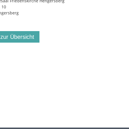
saal Friedenskirche Hengersberg
. 10
ngersberg
 zur Übersicht