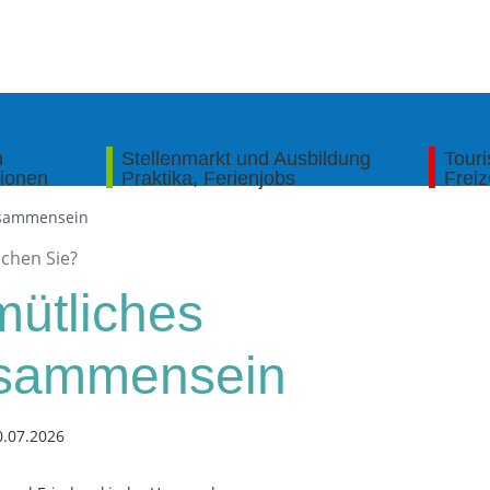
n
Stellenmarkt und Ausbildung
Tour
tionen
Praktika, Ferienjobs
Freiz
isammensein
ütliches
sammensein
0.07.2026