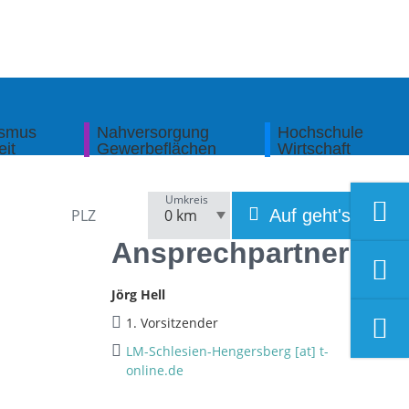
ismus
Nahversorgung
Hochschule
eit
Gewerbeflächen
Wirtschaft
Umkreis
Auf geht's!
Ansprechpartner
Jörg Hell
1. Vorsitzender
LM-Schlesien-Hengersberg [at] t-
online.de