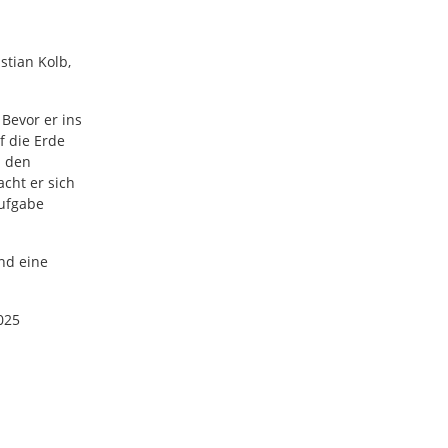
stian Kolb,
Bevor er ins
f die Erde
n den
cht er sich
Aufgabe
nd eine
025