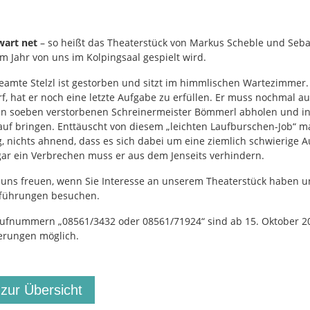
art net
– so heißt das Theaterstück von Markus Scheble und Seba
m Jahr von uns im Kolpingsaal gespielt wird.
beamte Stelzl ist gestorben und sitzt im himmlischen Wartezimmer. 
f, hat er noch eine letzte Aufgabe zu erfüllen. Er muss nochmal au
en soeben verstorbenen Schreinermeister Bömmerl abholen und i
uf bringen. Enttäuscht von diesem „leichten Laufburschen-Job“ ma
, nichts ahnend, dass es sich dabei um eine ziemlich schwierige 
gar ein Verbrechen muss er aus dem Jenseits verhindern.
uns freuen, wenn Sie Interesse an unserem Theaterstück haben u
fführungen besuchen.
ufnummern „08561/3432 oder 08561/71924“ sind ab 15. Oktober 2
ierungen möglich.
 zur Übersicht