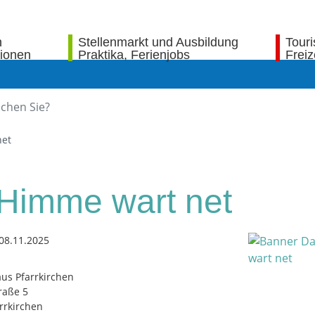
n
Stellenmarkt und Ausbildung
Tour
tionen
Praktika, Ferienjobs
Freiz
net
Himme wart net
08.11.2025
us Pfarrkirchen
raße 5
rrkirchen