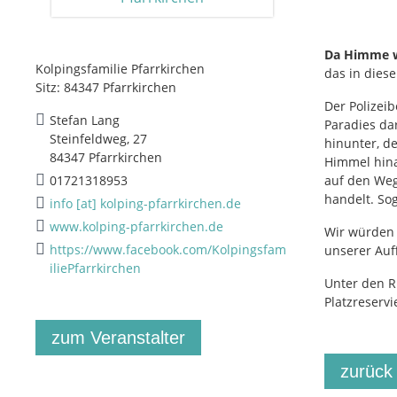
Da Himme w
Kolpingsfamilie Pfarrkirchen
das in diese
Sitz: 84347 Pfarrkirchen
Der Polizei
Stefan Lang
Paradies dar
Steinfeldweg, 27
hinunter, d
84347 Pfarrkirchen
Himmel hina
01721318953
auf den Weg
handelt. So
info [at] kolping-pfarrkirchen.de
www.kolping-pfarrkirchen.de
Wir würden 
https://www.facebook.com/Kolpingsfam
unserer Au
iliePfarrkirchen
Unter den R
Platzreserv
zum Veranstalter
zurück