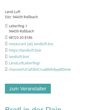
Land.Luft
Sitz: 94439 Roßbach
Leberfing 1
94439 Roßbach
08723 20 8186
restaurant [at] landluft.bio
https://landluft.bio/
landluft.bio/
LandLuftLeberfing/
channel/UCIxFZbICruaBNlb8yql8Dmw
zum Veranstalter
Bratl in der Rein