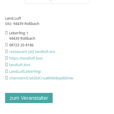
Land.Luft
Sitz: 94439 Roßbach
Leberfing 1
94439 Roßbach
08723 20 8186
restaurant [at] landluft.bio
https://landluft.bio/
landluft.bio/
LandLuftLeberfing/
channel/UCIxFZbICruaBNlb8yql8Dmw
zum Veranstalter