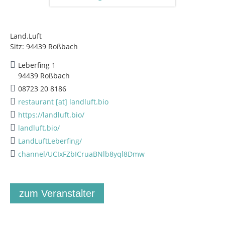
Land.Luft
Sitz: 94439 Roßbach
Leberfing 1
94439 Roßbach
08723 20 8186
restaurant [at] landluft.bio
https://landluft.bio/
landluft.bio/
LandLuftLeberfing/
channel/UCIxFZbICruaBNlb8yql8Dmw
zum Veranstalter