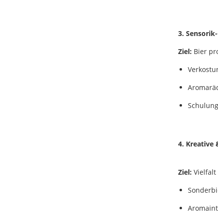
3. Sensorik
Ziel:
Bier pr
Verkostu
Aromaräd
Schulun
4. Kreative 
Ziel:
Vielfal
Sonderbi
Aromaint