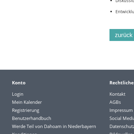
Diskussi
Entwickl
zurück
Konto
Rechtliche
Login
Kontakt
Mein Kalender
AGBs
Registrierung
Impressum
Benutzerhandbuch
Social Medi
Werde Teil von Dahoam in Niederbayern
Datenschut