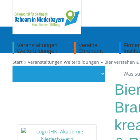
Veranstaltungen
Vereine
Firme
Weiterbildungen
Ehrenamt
Institu
Start
Veranstaltungen Weiterbildungen
Bier verstehen &
Bie
Bra
kre