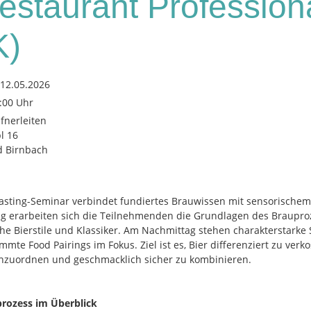
estaurant Profession
K)
 12.05.2026
8:00 Uhr
fnerleiten
l 16
d Birnbach
tasting-Seminar verbindet fundiertes Brauwissen mit sensorischem
g erarbeiten sich die Teilnehmenden die Grundlagen des Braupro
che Bierstile und Klassiker. Am Nachmittag stehen charakterstarke
mte Food Pairings im Fokus. Ziel ist es, Bier differenziert zu verko
 einzuordnen und geschmacklich sicher zu kombinieren.
prozess im Überblick