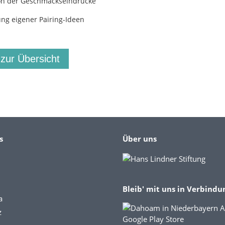
on der Geschmackseindrücke
ung eigener Pairing-Ideen
 zur Übersicht
s
Über uns
Bleib' mit uns in Verbindu
a
z