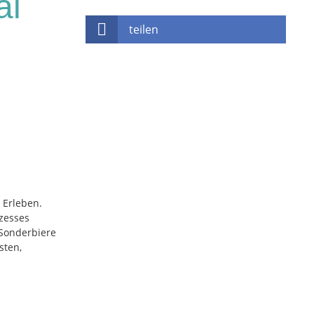
al
teilen
 Erleben.
zesses
 Sonderbiere
sten,