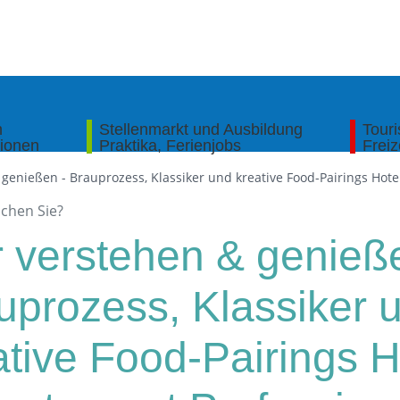
n
Stellenmarkt und Ausbildung
Tour
tionen
Praktika, Ferienjobs
Freiz
 genießen - Brauprozess, Klassiker und kreative Food-Pairings Hotel
r verstehen & genieß
uprozess, Klassiker 
ative Food-Pairings H