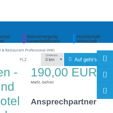
ismus
Nahversorgung
Hochschule
eit
Gewerbeflächen
Wirtschaft
 & Restaurant Professional (IHK)
Umkreis
Auf geht's!
en -
190,00 EUR
MwSt.-befreit
und
otel
Ansprechpartner