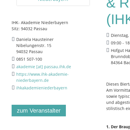
& R
(IH
IHK- Akademie Niederbayern
Sitz: 94032 Passau
Dienstag,
Daniela Hausteiner
09:00 - 1
Nibelungenstr. 15
Hofgut Ha
94032 Passau
Brunndob
0851 507-100
84364 Ba
akademie [at] passau.ihk.de
https://www.ihk-akademie-
niederbayern.de
Dieses Bier
ihkakademieniederbayern
Am Vormitta
sowie typis
und abgestim
stilistisch
zum Veranstalter
1. Der Brau