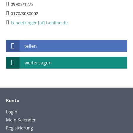
09903/1273
0170/8080002
fx.hoetzinger [at] t-online.de
teilen
weitersagen
Konto
Login
Mein Kalender
Registrierung