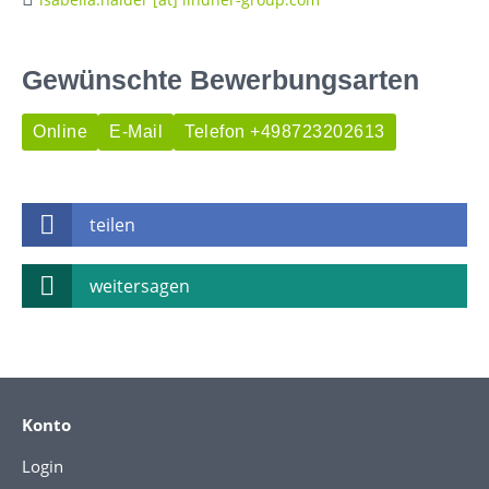
Gewünschte Bewerbungsarten
Online
E-Mail
Telefon +498723202613
teilen
weitersagen
Konto
Login