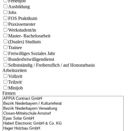
Ferienjob
Ausbildung
Jobs
FOS Praktikum
Praxissemester
Werkstudent/in
Master- Bachelorarbeit
(Duales) Studium
Trainee
Freiwilliges Soziales Jahr
Bundesfreiwilligendienst
Selbstständig / Freiberuflich / auf Honorarbasis
Arbeitszeiten
Vollzeit
Teilzeit
Minijob
Firmen