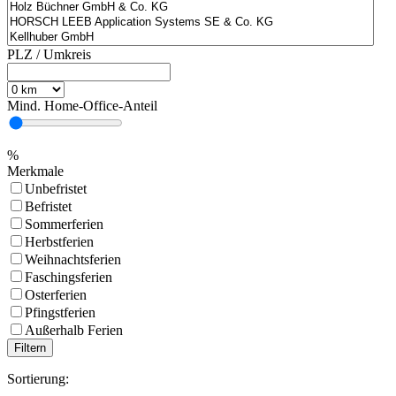
PLZ / Umkreis
Mind. Home-Office-Anteil
%
Merkmale
Unbefristet
Befristet
Sommerferien
Herbstferien
Weihnachtsferien
Faschingsferien
Osterferien
Pfingstferien
Außerhalb Ferien
Sortierung: