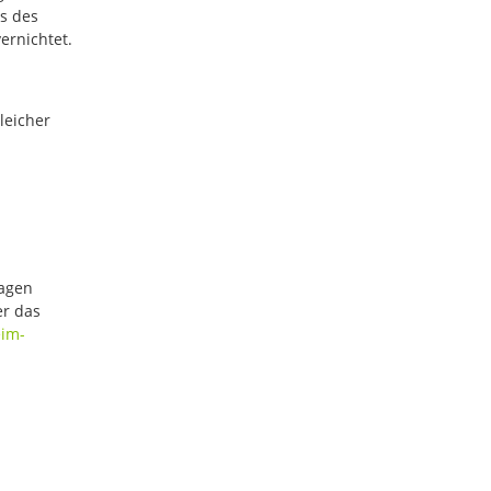
s des
ernichtet.
leicher
ragen
er das
im-