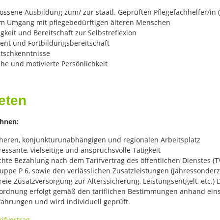
ossene Ausbildung zum/ zur staatl. Geprüften Pflegefachhelfer/in 
m Umgang mit pflegebedürftigen älteren Menschen
keit und Bereitschaft zur Selbstreflexion
nt und Fortbildungsbereitschaft
tschkenntnisse
he und motivierte Persönlichkeit
eten
Ihnen:
cheren, konjunkturunabhängigen und regionalen Arbeitsplatz
ressante, vielseitige und anspruchsvolle Tätigkeit
chte Bezahlung nach dem Tarifvertrag des öffentlichen Dienstes (T
ruppe P 6, sowie den verlässlichen Zusatzleistungen (Jahressonder
reie Zusatzversorgung zur Alterssicherung, Leistungsentgelt, etc.) 
ordnung erfolgt gemäß den tariflichen Bestimmungen anhand eins
fahrungen und wird individuell geprüft.
ifvertrag