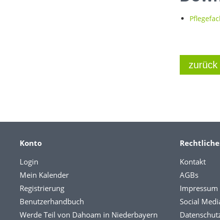
Pflegefa
zurück
Konto
Rechtliche
Login
Kontakt
Mein Kalender
AGBs
Registrierung
Impressum
Benutzerhandbuch
Social Medi
Werde Teil von Dahoam in Niederbayern
Datenschut