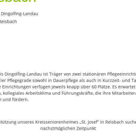
 Dingolfing-Landau
Reisbach
s Dingolfing-Landau ist Träger von zwei stationären Pflegeeinrich
ler Pflegegrade sowohl in Dauerpflege als auch in Kurzzeit- und T
e Einrichtungen verfügen jeweils knapp über 60 Plätze. Es erwartet
, kollegiales Arbeitsklima und Führungskräfte, die ihre Mitarbeite
n und fördern.
tützung unseres Kreisseniorenheimes „St. Josef“ in Reisbach suc
nächstmöglichen Zeitpunkt