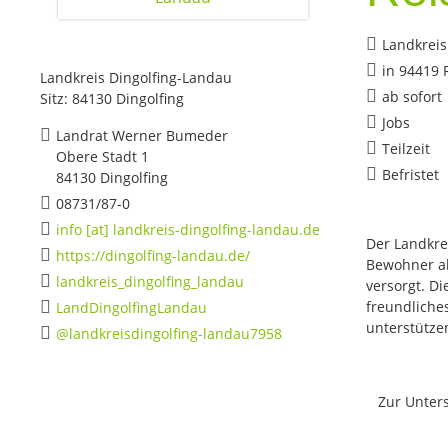
Landkreis
in 94419 
Landkreis Dingolfing-Landau
ab sofort
Sitz: 84130 Dingolfing
Jobs
Landrat Werner Bumeder
Teilzeit
Obere Stadt 1
Befristet
84130 Dingolfing
08731/87-0
info [at] landkreis-dingolfing-landau.de
Der Landkrei
https://dingolfing-landau.de/
Bewohner al
landkreis_dingolfing_landau
versorgt. Di
freundliches
LandDingolfingLandau
unterstütze
@landkreisdingolfing-landau7958
Zur Unters