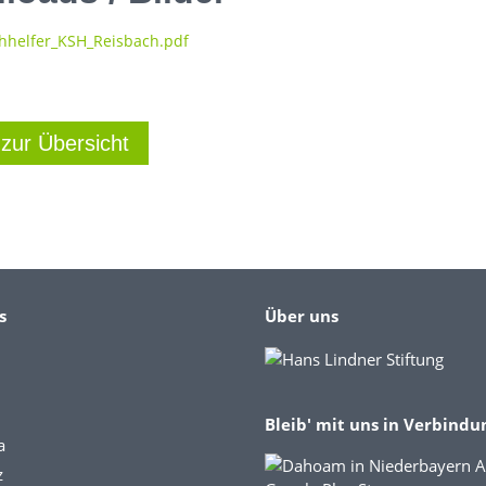
chhelfer_KSH_Reisbach.pdf
 zur Übersicht
s
Über uns
Bleib' mit uns in Verbindu
a
z