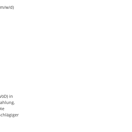
(m/w/d)
VöD) in
zahlung,
Die
chlägiger