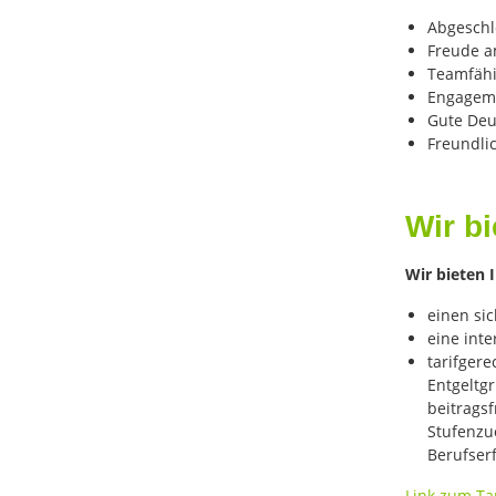
Abgeschl
Freude a
Teamfähig
Engageme
Gute Deu
Freundlic
Wir bi
Wir bieten 
einen si
eine inte
tarifgere
Entgeltg
beitragsf
Stufenzu
Berufser
Link zum Tar