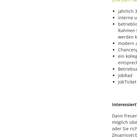
jährlich 
interne 
betriebli
Rahmen bi
werden k
modern a
Chanceng
ein koll
entsprec
Betriebs
JobRad
JobTicket
Interessiert
Dann freuen
möglich übe
oder Sie ric
Zeugnisse) b