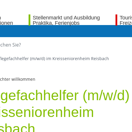
n
Stellenmarkt und Ausbildung
Tour
tionen
Praktika, Ferienjobs
Freiz
flegefachhelfer (m/w/d) im Kreisseniorenheim Reisbach
echter willkommen
egefachhelfer (m/w/d)
isseniorenheim
sbach