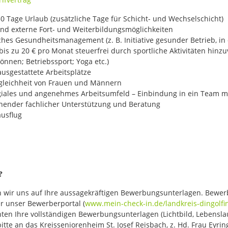
30 Tage Urlaub (zusätzliche Tage für Schicht- und Wechselschicht)
und externe Fort- und Weiterbildungsmöglichkeiten
ches Gesundheitsmanagement (z. B. Initiative gesunder Betrieb, in
s zu 20 € pro Monat steuerfrei durch sportliche Aktivitäten hinzu
önnen; Betriebssport; Yoga etc.)
usgestattete Arbeitsplätze
leichheit von Frauen und Männern
egiales und angenehmes Arbeitsumfeld – Einbindung in ein Team m
hender fachlicher Unterstützung und Beratung
ausflug
?
 wir uns auf Ihre aussagekräftigen Bewerbungsunterlagen. Bewe
r unser Bewerberportal (
www.mein-check-in.de/landkreis-dingolfi
hten Ihre vollständigen Bewerbungsunterlagen (Lichtbild, Lebensla
itte an das Kreisseniorenheim St. Josef Reisbach, z. Hd. Frau Eyrin