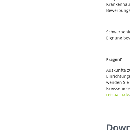
Krankenhaus
Bewerbungsv
Schwerbehin
Eignung bev
Fragen?
Auskünfte z
Einrichtungs
wenden Sie s
Kreissenior
reisbach.de
Downl