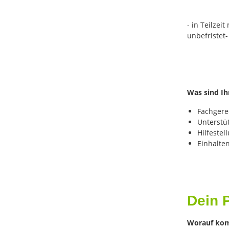
- in Teilzei
unbefristet-
Was sind I
Fachgere
Unterstü
Hilfeste
Einhalte
Dein P
Worauf kom