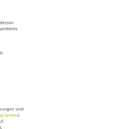
 dessen
verdients
it
rbungen sind
ng-landau
)
uf,
g,