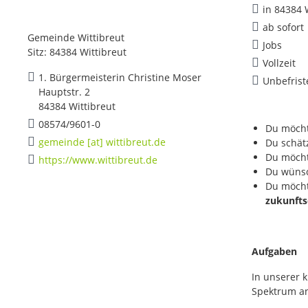
in 84384 
ab sofort
Gemeinde Wittibreut
Jobs
Sitz: 84384 Wittibreut
Vollzeit
1. Bürgermeisterin Christine Moser
Unbefrist
Hauptstr. 2
84384 Wittibreut
08574/9601-0
Du möch
gemeinde [at] wittibreut.de
Du schät
Du möcht
https://www.wittibreut.de
Du wünsc
Du möcht
zukunfts
Aufgaben
In unserer 
Spektrum a