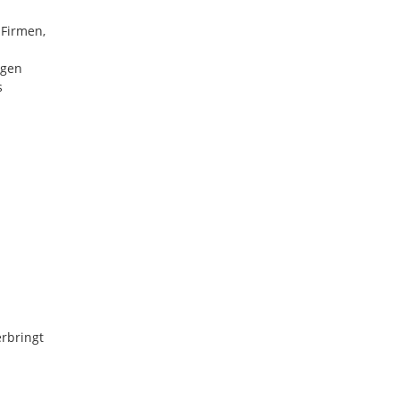
 Firmen,
ngen
s
erbringt