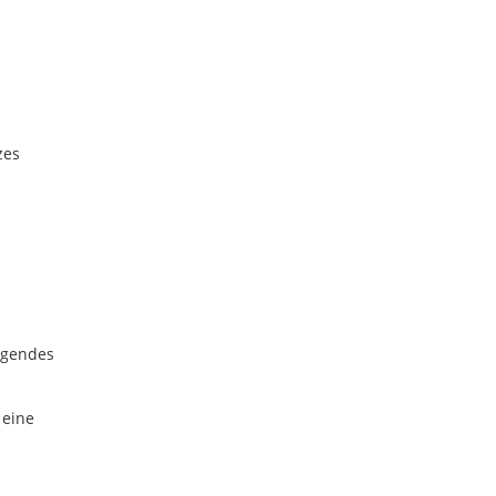
zes
lgendes
 eine