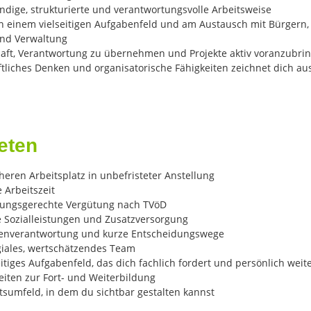
ndige, strukturierte und verantwortungsvolle Arbeitsweise
n einem vielseitigen Aufgabenfeld und am Austausch mit Bürgern,
nd Verwaltung
haft, Verantwortung zu übernehmen und Projekte aktiv voranzubri
ftliches Denken und organisatorische Fähigkeiten zeichnet dich au
eten
heren Arbeitsplatz in unbefristeter Anstellung
 Arbeitszeit
stungsgerechte Vergütung nach TVöD
ve Sozialleistungen und Zusatzversorgung
enverantwortung und kurze Entscheidungswege
egiales, wertschätzendes Team
eitiges Aufgabenfeld, das dich fachlich fordert und persönlich weit
eiten zur Fort- und Weiterbildung
tsumfeld, in dem du sichtbar gestalten kannst