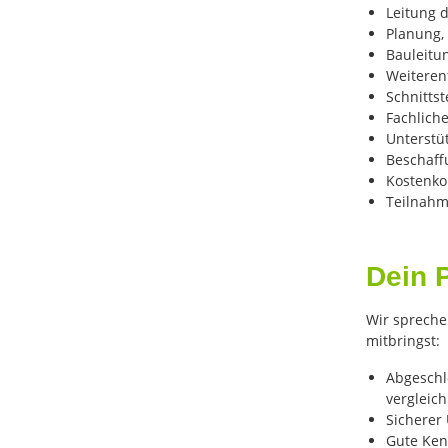
Leitung 
Planung,
Bauleitu
Weiteren
Schnitts
Fachlich
Unterstü
Beschaff
Kostenko
Teilnahm
Dein P
Wir spreche
mitbringst:
Abgeschl
vergleich
Sicherer
Gute Ken