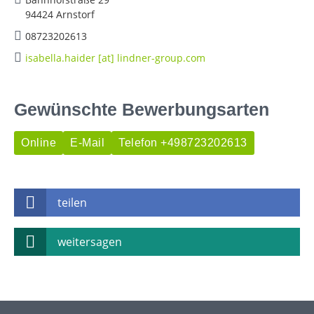
94424 Arnstorf
08723202613
isabella.haider [at] lindner-group.com
Gewünschte Bewerbungsarten
Online
E-Mail
Telefon +498723202613
teilen
weitersagen