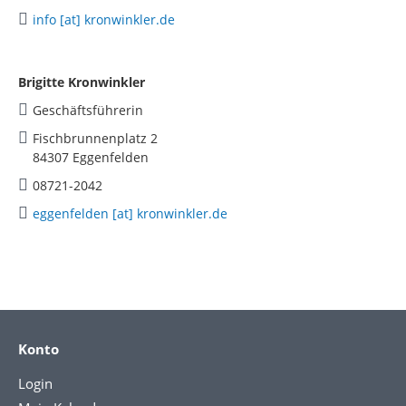
info [at] kronwinkler.de
Brigitte Kronwinkler
Geschäftsführerin
Fischbrunnenplatz 2
84307 Eggenfelden
08721-2042
eggenfelden [at] kronwinkler.de
Konto
Login