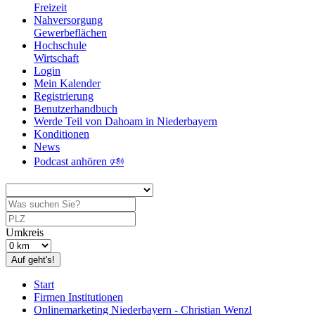
Freizeit
Nahversorgung
Gewerbeflächen
Hochschule
Wirtschaft
Login
Mein Kalender
Registrierung
Benutzerhandbuch
Werde Teil von Dahoam in Niederbayern
Konditionen
News
Podcast anhören 🕬
Umkreis
Auf geht's!
Start
Firmen Institutionen
Onlinemarketing Niederbayern - Christian Wenzl