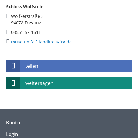
Schloss Wolfstein
Wolfkerstraße 3
94078 Freyung
08551 57-1611
museum [at] landkreis-frg.de
teilen
weitersagen
Konto
Login