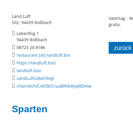
Land.Luft
Vatertag - W
Sitz: 94439 Roßbach
gratis.
Leberfing 1
94439 Roßbach
zurück
08723 20 8186
restaurant [at] landluft.bio
https://landluft.bio/
landluft.bio/
LandLuftLeberfing/
channel/UCIxFZbICruaBNlb8yql8Dmw
Sparten