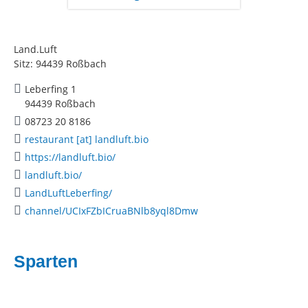
Land.Luft
Sitz: 94439 Roßbach
Leberfing 1
94439 Roßbach
08723 20 8186
restaurant [at] landluft.bio
https://landluft.bio/
landluft.bio/
LandLuftLeberfing/
channel/UCIxFZbICruaBNlb8yql8Dmw
Sparten