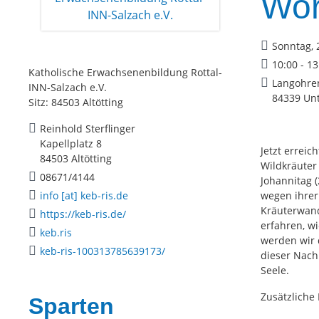
Wor
Sonntag, 
10:00 - 1
Katholische Erwachsenenbildung Rottal-
Langohre
INN-Salzach e.V.
84339 Unt
Sitz: 84503 Altötting
Reinhold Sterflinger
Kapellplatz 8
Jetzt erreic
84503 Altötting
Wildkräuter
08671/4144
Johannitag 
info [at] keb-ris.de
wegen ihrer 
Kräuterwand
https://keb-ris.de/
erfahren, w
keb.ris
werden wir 
keb-ris-100313785639173/
dieser Nach
Seele.
Zusätzliche 
Sparten