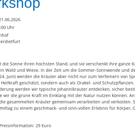
kshop
21.06.2026
3:00 Uhr
nhof
erdietfurt
ht die Sonne ihren höchsten Stand, und sie verschenkt ihre ganze K
 in Wald und Wiese. In der Zeit um die Sommer-Sonnwende und d
(24. Juni) werden die Kräuter aber nicht nur zum Verfeinern von S
Heilkraft geschätzt, sondern auch als Orakel- und Schutzpflanzen.
erung werden wir typische Johannikräuter entdecken, sicher be
ie wir die grüne Kraft im Einklang mit der Natur nutzen können. A
die gesammelten Kräuter gemeinsam verarbeiten und verkosten. S
mittag zu einem geschmack- und sinn-vollen Erlebnis für Körper, 
Preisinformation: 29 Euro