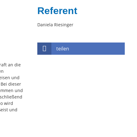
Referent
Daniela Riesinger
teilen
raft an die
en
peisen und
 Bei dieser
stimmen und
nschließend
o wird
Geist und