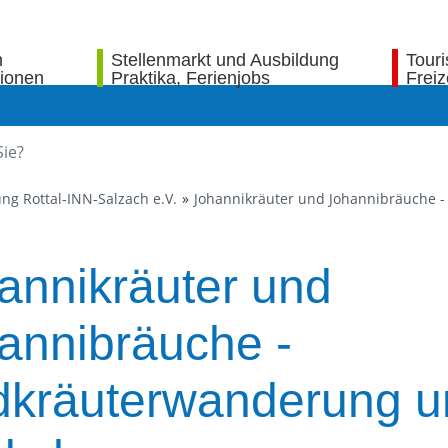
n
Stellenmarkt und Ausbildung
Tour
tionen
Praktika, Ferienjobs
Freiz
ng Rottal-INN-Salzach e.V.
Johannikräuter und Johannibräuche 
annikräuter und
annibräuche -
dkräuterwanderung u