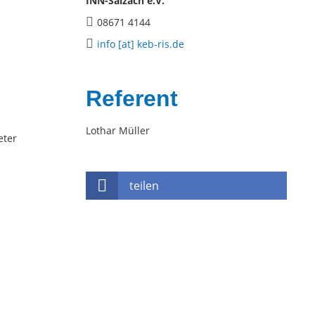
INN-Salzach e.V.
08671 4144
info [at] keb-ris.de
Referent
Lothar Müller
eter
teilen