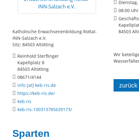
Dienstag,
08:00 Uhr
Geschäfts
Kapellpla
Katholische Erwachsenenbildung Rottal-
84503 Alt
INN-Salzach e.V.
Sitz: 84503 Altötting
Wir beteili
Reinhold Sterflinger
Wasserfälle
Kapellplatz 8
84503 Altötting
08671/4144
zurück
info [at] keb-ris.de
https://keb-ris.de/
keb.ris
keb-ris-100313785639173/
Sparten