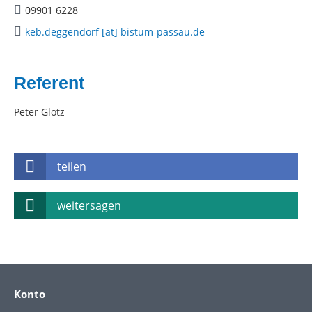
09901 6228
keb.deggendorf [at] bistum-passau.de
Referent
Peter Glotz
teilen
weitersagen
Konto