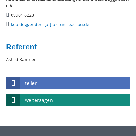
e.V.
09901 6228
keb.deggendorf [at] bistum-passau.de
Referent
Astrid Kantner
teilen
weitersagen