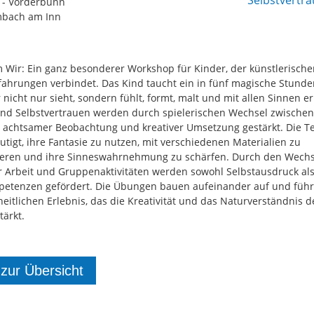
 - Vorderbunn
mbach am Inn
 Wir: Ein ganz besonderer Workshop für Kinder, der künstlerisch
fahrungen verbindet. Das Kind taucht ein in fünf magische Stunde
 nicht nur sieht, sondern fühlt, formt, malt und mit allen Sinnen er
 und Selbstvertrauen werden durch spielerischen Wechsel zwischen
 achtsamer Beobachtung und kreativer Umsetzung gestärkt. Die T
tigt, ihre Fantasie zu nutzen, mit verschiedenen Materialien zu
eren und ihre Sinneswahrnehmung zu schärfen. Durch den Wechs
er Arbeit und Gruppenaktivitäten werden sowohl Selbstausdruck al
petenzen gefördert. Die Übungen bauen aufeinander auf und füh
eitlichen Erlebnis, das die Kreativität und das Naturverständnis d
tärkt.
 zur Übersicht