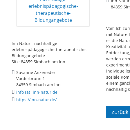
Inn Natur
84359 Si
Vom Ich zum
mit Naturer
es die Natur
Inn Natur - nachhaltige-
Kreativität
erlebnispädagogische-therapeutische-
Entdeckung,
Bildungangebote
werden ermu
Sitz: 84359 Simbach am Inn
experimenti
individuell
Susanne Anzeneder
soziale Kom
Vorderbrunn 1
einem ganzh
84359 Simbach am Inn
nachhaltig s
info [at] inn-natur.de
https://inn-natur.de/
zurück