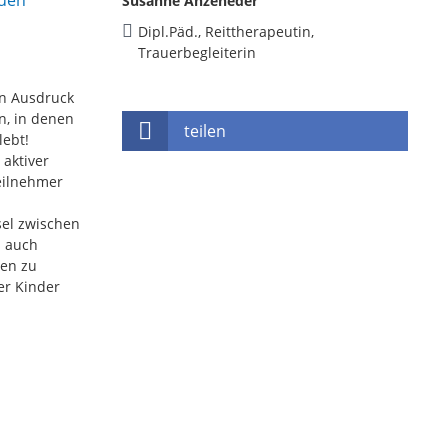
Susanne Anzeneder
Dipl.Päd., Reittherapeutin,
Trauerbegleiterin
en Ausdruck
n, in denen
teilen
lebt!
 aktiver
eilnehmer
el zwischen
s auch
ren zu
er Kinder