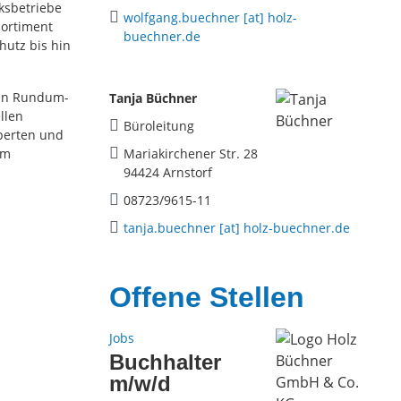
ksbetriebe
wolfgang.buechner [at] holz-
ortiment
buechner.de
hutz bis hin
ein Rundum-
Tanja Büchner
llen
Büroleitung
xperten und
em
Mariakirchener Str. 28
94424 Arnstorf
08723/9615-11
tanja.buechner [at] holz-buechner.de
Offene Stellen
Jobs
Buchhalter
m/w/d