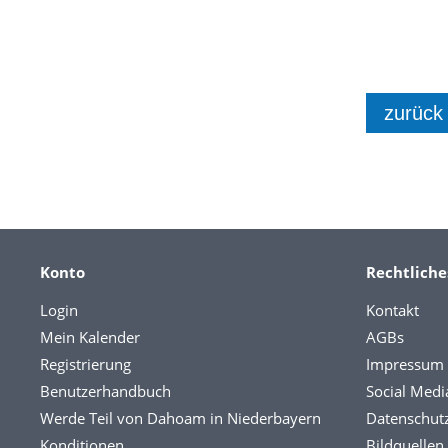
zurück
Konto
Rechtliche
Login
Kontakt
Mein Kalender
AGBs
Registrierung
Impressum
Benutzerhandbuch
Social Medi
Werde Teil von Dahoam in Niederbayern
Datenschut
Konditionen
Bildquellen