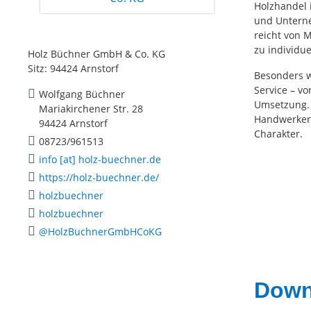
Holzhandel 
und Untern
reicht von 
zu individu
Holz Büchner GmbH & Co. KG
Sitz: 94424 Arnstorf
Besonders w
Service – v
Wolfgang Büchner
Umsetzung. 
Mariakirchener Str. 28
Handwerkern
94424 Arnstorf
Charakter.
08723/961513
info [at] holz-buechner.de
https://holz-buechner.de/
holzbuechner
holzbuechner
@HolzBuchnerGmbHCoKG
Downl