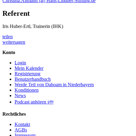
Christina.Altmann [at] Hans-Lindner-Stiftung.de
Referent
Iris Huber-Ertl, Trainerin (IHK)
teilen
weitersagen
Konto
Login
Mein Kalender
Registrierung
Benutzerhandbuch
Werde Teil von Dahoam in Niederbayern
Konditionen
News
Podcast anhören 🕬
Rechtliches
Kontakt
AGBs
Impressum