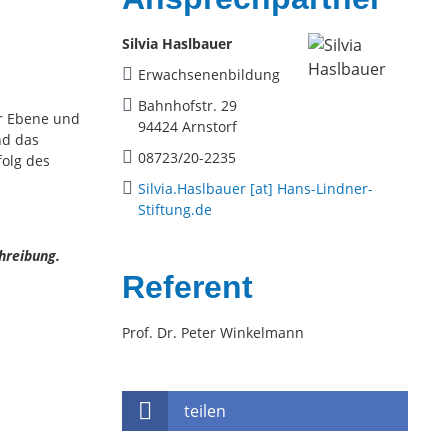
Silvia Haslbauer
Erwachsenenbildung
Bahnhofstr. 29
er Ebene und
94424 Arnstorf
nd das
08723/20-2235
folg des
Silvia.Haslbauer [at] Hans-Lindner-
Stiftung.de
chreibung.
Referent
Prof. Dr. Peter Winkelmann
teilen