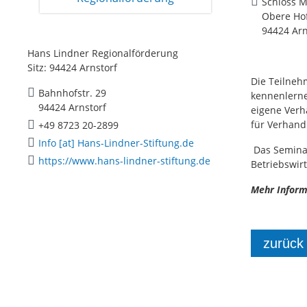
Schloss M
Obere Ho
94424 Arn
Hans Lindner Regionalförderung
Sitz: 94424 Arnstorf
Die Teilneh
Bahnhofstr. 29
kennenlerne
94424 Arnstorf
eigene Verha
für Verhand
+49 8723 20-2899
Info [at] Hans-Lindner-Stiftung.de
Das Seminar
https://www.hans-lindner-stiftung.de
Betriebswir
Mehr Inform
zurück