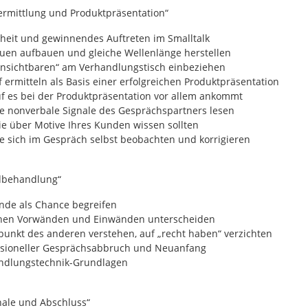
ermittlung und Produktpräsentation“
rheit und gewinnendes Auftreten im Smalltalk
auen aufbauen und gleiche Wellenlänge herstellen
Unsichtbaren“ am Verhandlungstisch einbeziehen
 ermitteln als Basis einer erfolgreichen Produktpräsentation
f es bei der Produktpräsentation vor allem ankommt
ie nonverbale Signale des Gesprächspartners lesen
ie über Motive Ihres Kunden wissen sollten
e sich im Gespräch selbst beobachten und korrigieren
dbehandlung“
nde als Chance begreifen
hen Vorwänden und Einwänden unterscheiden
punkt des anderen verstehen, auf „recht haben“ verzichten
ssioneller Gesprächsabbruch und Neuanfang
ndlungstechnik-Grundlagen
nale und Abschluss“