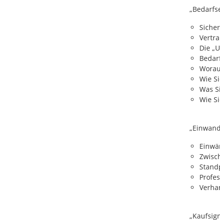
„Bedarfs
Siche
Vertr
Die „
Bedarf
Worau
Wie S
Was S
Wie Si
„Einwan
Einwä
Zwisc
Stand
Profe
Verha
„Kaufsig