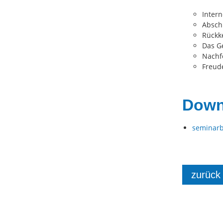
Intern
Absch
Rückk
Das Ge
Nachf
Freud
Downl
seminarb
zurück