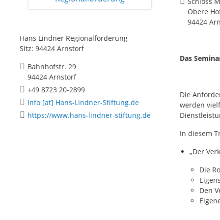
Schloss M
Obere Ho
94424 Arn
Hans Lindner Regionalförderung
Sitz: 94424 Arnstorf
Das Seminar
Bahnhofstr. 29
94424 Arnstorf
+49 8723 20-2899
Die Anforde
Info [at] Hans-Lindner-Stiftung.de
werden vielf
https://www.hans-lindner-stiftung.de
Dienstleist
In diesem Tr
„Der Ver
Die Ro
Eigen
Den V
Eigen