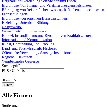
Bergbau und Gewinnung von Steinen und Erden
Erbringung Von Finanz- und Versicherungsdienstleistungen
Erbringung von freiberuflichen, wissenschaftlichen und technischen
Dienstleistungen
Erbringung von sonstigen Dienstleistungen
Erziehung, Unterricht, Bildung
Gastgewerbe
Gesundheits- und Sozialwesen
Handel; Instandhaltung und Reparatur von Kraftfahrzeugen
Information und Kommunikation
Kunst, Unterhaltung und Erholung
Land- und Forstwirtschaft, Fischerei
Öffentliche Verwaltung / Sonstige Institutionen
Regional Einkaufen
Verarbeitendes Gewerbe
Suchbegriff
PLZ / Umkreis
Alle Firmen
Sortierung: