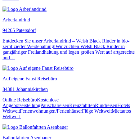
Arberlandrind
94265 Patersdorf
Entdecken Sie unser Arberlandrind – Welsh Black Rinder in bio-
zertifizierter Weidehaltung!Wir züchten Welsh Black Rinder in
ganzjähriger Freilandhaltung und legen großen Wert auf artgerechte
und…
Auf eigene Faust Reisebüro
84381 Johanniskirchen
Online ReisebüroKostenlose
AngebotserstellungPauschalreisenKreuzfahrtenRundreisenHotels
WeltweitFerienwohnungen/FerienhäuserFlüge WeltweitMietautos
Weltweit
Ballonfahrten Asenbauer