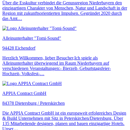
Über die Esskultur verbindet die Genussregion Niederbayern den
einzigartigen Charakter von Menschen, Natur und Landschaft in der
Region mit zukunftsorientierten Impulsen. Gegründet 2020 durch
das Amt…
Alleinunterhalter "Tomi-Sound"
94428 Eichendorf
Herzlich Willkommen, lieber Besucher,Ich spiele als
Alleinunterhalter überwiegend im Raum Niederbayern auf
verschiedenen Veranstaltungen:- Bierzelt- Geburtstagsfeier-
Hochzeit- Volksfest-…
APPIA Contract GmbH
84378 Dietersburg / Peterskirchen
Die APPIA Contract GmbH ist ein europaweit erfolgreiches Design
& Build Unternehmen mit Sitz in Peterskirchen/Dietersburg. Über
135 Mitarbeitende designen, planen und bauen einzigartige Hotels.
Unser…