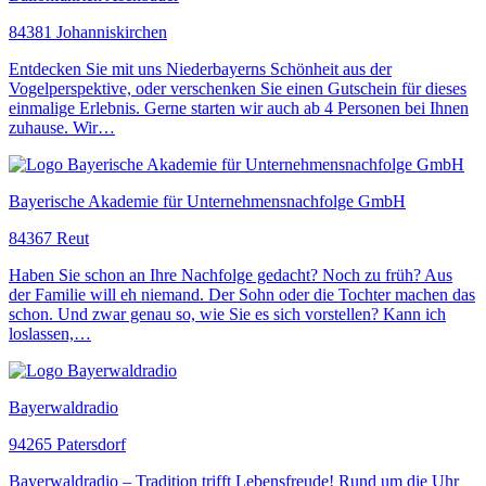
84381 Johanniskirchen
Entdecken Sie mit uns Niederbayerns Schönheit aus der
Vogelperspektive, oder verschenken Sie einen Gutschein für dieses
einmalige Erlebnis. Gerne starten wir auch ab 4 Personen bei Ihnen
zuhause. Wir…
Bayerische Akademie für Unternehmensnachfolge GmbH
84367 Reut
Haben Sie schon an Ihre Nachfolge gedacht? Noch zu früh? Aus
der Familie will eh niemand. Der Sohn oder die Tochter machen das
schon. Und zwar genau so, wie Sie es sich vorstellen? Kann ich
loslassen,…
Bayerwaldradio
94265 Patersdorf
Bayerwaldradio – Tradition trifft Lebensfreude! Rund um die Uhr