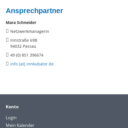
Ansprechpartner
Mara Schneider
Netzwerkmanagerin
Innstraße 69B
94032 Passau
49 (0) 851 396674
info [at] innkubator.de
Konto
Login
Mein Kalender